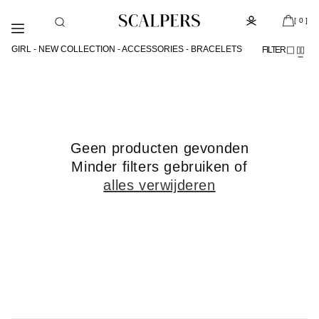
Meteen
Subscribe to the newsletter and get 10% off
naar de
[ 0 ]
content
GIRL - NEW COLLECTION - ACCESSORIES - BRACELETS
FILTER
Geen producten gevonden
Minder filters gebruiken of
alles verwijderen
Shop
The
Look