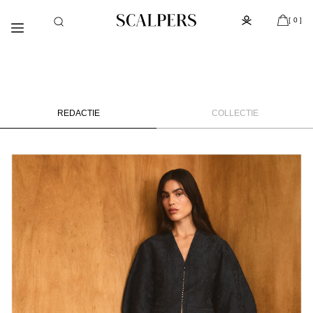
Meteen
Subscribe to the newsletter and get 10% off
naar de
[ 0 ]
content
REDACTIE
COLLECTIE