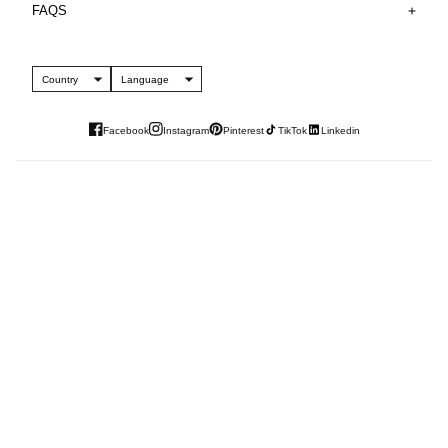
FAQS
Country
Language
Facebook
Instagram
Pinterest
TikTok
Linkedin