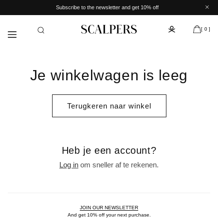
Meteen
Subscribe to the newsletter and get 10% off
naar de
content
[ 0 ]
Je winkelwagen is leeg
Terugkeren naar winkel
Heb je een account?
Log in
om sneller af te rekenen.
JOIN OUR NEWSLETTER
And get 10% off your next purchase.