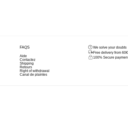
FAQS
We solve your doubts
Free delivery from 60€
Aide
100% Secure paymen
Contactez
Shipping
Retours
Right of withdrawal
Canal de plaìntes