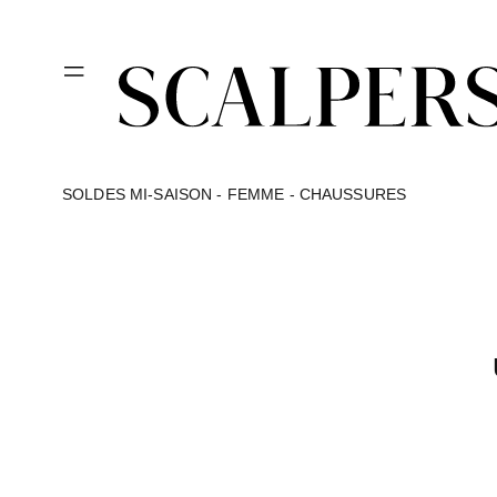
et
passer
au
contenu
SOLDES MI-SAISON - FEMME - CHAUSSURES