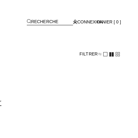
[
]
RECHERCHE
CONNEXION
PANIER [ 0 ]
FILTRER
r