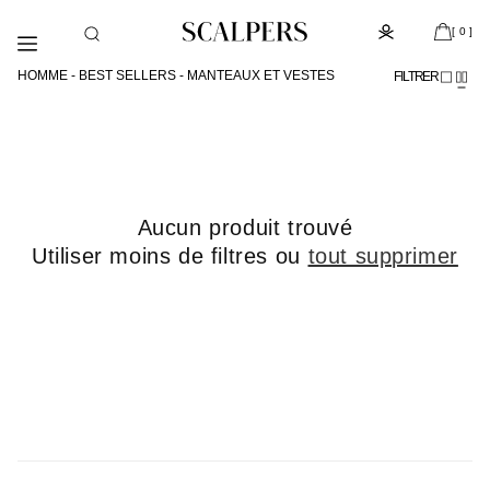
et
Subscribe to the newsletter and get 10% off
passer
[ 0 ]
au
contenu
HOMME - BEST SELLERS - MANTEAUX ET VESTES
FILTRER
Aucun produit trouvé
Utiliser moins de filtres ou
tout supprimer
Shop
The
Look