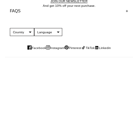
JOIN OUR NEWSLETTER
And get 10% off your next purchase.
FAQS
Country
Language
Facebook
Instagram
Pinterest
TikTok
Linkedin